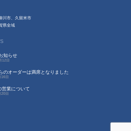
柳川市、久留米市
賀県全域
S
お知らせ
0月12日
らのオーダーは満席となりました
月16日
月の営業について
月20日