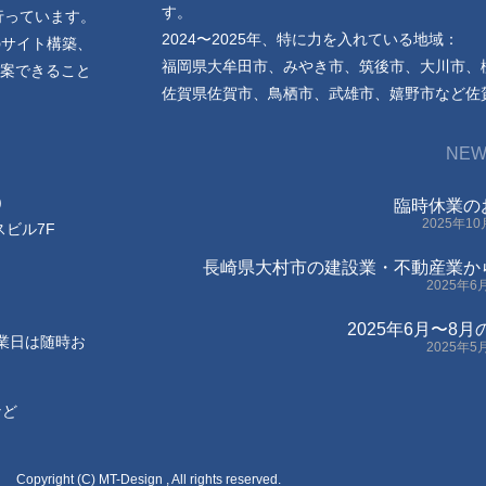
す。
行っています。
2024〜2025年、特に力を入れている地域：
のサイト構築、
福岡県大牟田市、みやき市、筑後市、大川市、
案できること
佐賀県佐賀市、鳥栖市、武雄市、嬉野市など佐
NEW
)
臨時休業の
2025年1
スビル7F
長崎県大村市の建設業・不動産業か
2025年6
2025年6月〜8
休業日は随時お
2025年5
など
Copyright (C) MT-Design , All rights reserved.