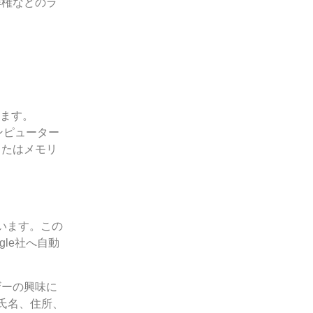
作権などのラ
ります。
ンピューター
またはメモリ
ています。この
le社へ自動
ザーの興味に
氏名、住所、