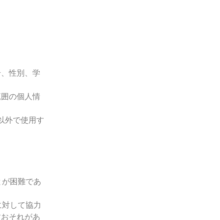
号、性別、学
範囲の個人情
以外で使用す
とが困難であ
に対して協力
すおそれがあ