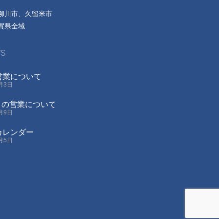
柳川市、久留米市
賀県全域
S
の営業について
8月3日
クの営業について
4月9日
業カレンダー
1月5日