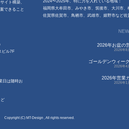
2024〜2025年、特に力を入れている地域：
のサイト構築、
福岡県大牟田市、みやき市、筑後市、大川市、
案できること
佐賀県佐賀市、鳥栖市、武雄市、嬉野市など佐
NEW
)
2026年お盆
2026年
スビル7F
ゴールデンウィー
2026年
2026年営
休業日は随時お
2026年
など
Copyright (C) MT-Design , All rights reserved.