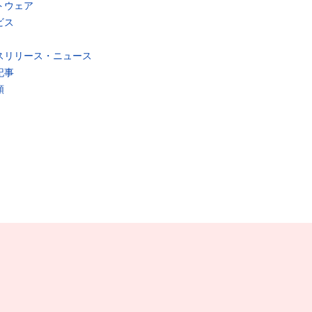
トウェア
ビス
スリリース・ニュース
記事
類