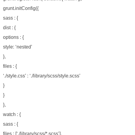
grunt.initConfig({
sass : {
dist : {
options : {
style: ‘nested’
},
files : {
‘./style.css’ : ‘./library/scss/style.scss’
}
}
},
watch : {
sass : {
files : [‘./library/scss/*.scss’],