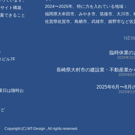
行っています。
2024〜2025年、特に力を入れている地域：
のサイト構築、
福岡県大牟田市、みやき市、筑後市、大川市、
案できること
佐賀県佐賀市、鳥栖市、武雄市、嬉野市など佐
NEW
)
臨時休業の
2025年1
スビル7F
長崎県大村市の建設業・不動産業か
2025年6
2025年6月〜8
休業日は随時お
2025年5
など
Copyright (C) MT-Design , All rights reserved.