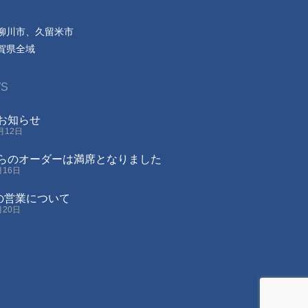
柳川市、久留米市
賀県全域
S
お知らせ
0月12日
らのオーダーは満席となりました
月16日
月の営業について
月20日