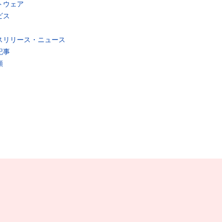
トウェア
ビス
スリリース・ニュース
記事
類