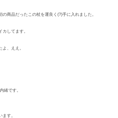
の商品だったこの杖を運良く(?)手に入れました。
イカしてます。
たよ、ええ。
。
は内緒です。
います。