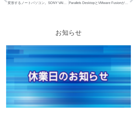
変形するノートパソコン。SONY VAIO Fitを発表。13インチ/14インチ/15インチの3種類！
Parallels DesktopとVMware Fusionがそれぞれバージョンアップ。
お知らせ