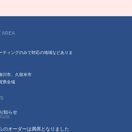
 AREA
ーティングのみで対応の地域などありま
柳川市、久留米市
賀県全域
S
お知らせ
0月12日
らのオーダーは満席となりました