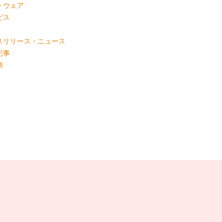
トウェア
ビス
スリリース・ニュース
記事
類