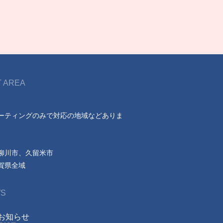
 AREA
ーティングのみで対応の地域などありま
柳川市、久留米市
賀県全域
S
お知らせ