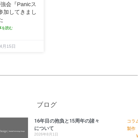
勉強会『Panicス
参加してきまし
た
記事を読む
年4月15日
ブログ
16年目の抱負と15周年の諸々
コラ
について
製作
2026年8月1日