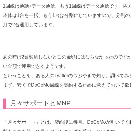
1回線は通話+データ通信、もう1回線はデータ通信です。両方
本体は1台を一括、もう1台は分割にしていますので、分割の方だけ
月で2台運用しています。
あの時は2台契約しないとこの金額にはならなかったのです
い金額で運用できるようです。
ということを、ある人のTwitterのつぶやきで知り、調べて
まず、安くでDoCoMo回線を契約するために覚えておいて
月々サポートとMNP
「月々サポート」とは、契約後に毎月、DoCoMoが引いて