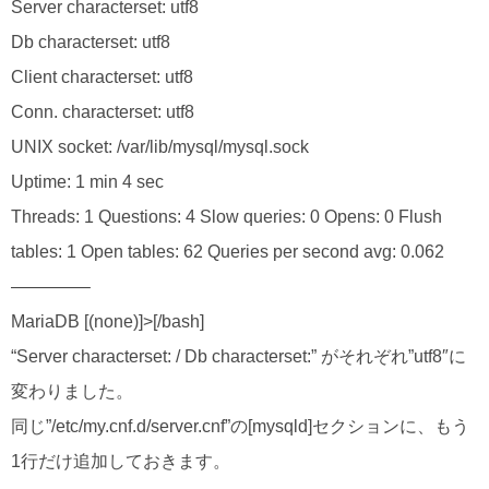
Server characterset: utf8
Db characterset: utf8
Client characterset: utf8
Conn. characterset: utf8
UNIX socket: /var/lib/mysql/mysql.sock
Uptime: 1 min 4 sec
Threads: 1 Questions: 4 Slow queries: 0 Opens: 0 Flush
tables: 1 Open tables: 62 Queries per second avg: 0.062
————–
MariaDB [(none)]>[/bash]
“Server characterset: / Db characterset:” がそれぞれ”utf8″に
変わりました。
同じ”/etc/my.cnf.d/server.cnf”の[mysqld]セクションに、もう
1行だけ追加しておきます。