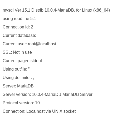
————–
mysql Ver 15.1 Distrib 10.0.4-MariaDB, for Linux (x86_64)
using readline 5.1
Connection id: 2
Current database:
Current user: root@localhost
SSL: Not in use
Current pager: stdout
Using outfile: ”
Using delimiter: ;
Server: MariaDB
Server version: 10.0.4-MariaDB MariaDB Server
Protocol version: 10
Connection: Localhost via UNIX socket