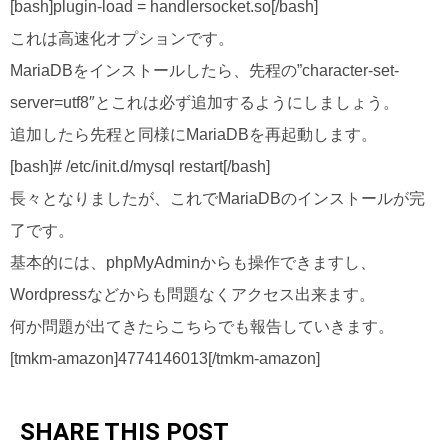
[bash]plugin-load = handlersocket.so[/bash]
これは高速化オプションです。
MariaDBをインストールしたら、先程の”character-set-
server=utf8″とこれは必ず追加するようにしましょう。
追加したら先程と同様にMariaDBを再起動します。
[bash]# /etc/init.d/mysql restart[/bash]
長々となりましたが、これでMariaDBのインストールが完
了です。
基本的には、phpMyAdminからも操作できますし、
Wordpressなどからも問題なくアクセス出来ます。
何か問題が出てきたらこちらでも報告していきます。
[tmkm-amazon]4774146013[/tmkm-amazon]
SHARE THIS POST