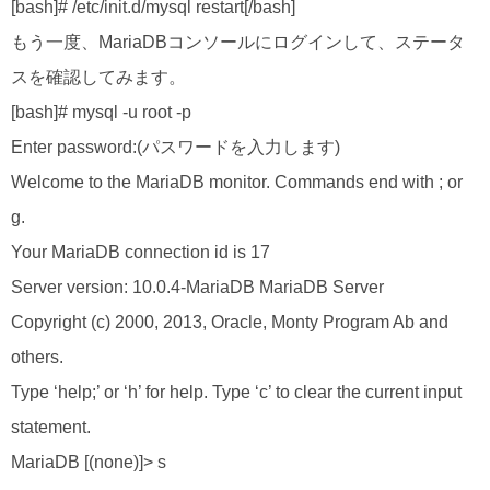
[bash]# /etc/init.d/mysql restart[/bash]
もう一度、MariaDBコンソールにログインして、ステータ
スを確認してみます。
[bash]# mysql -u root -p
Enter password:(パスワードを入力します)
Welcome to the MariaDB monitor. Commands end with ; or
g.
Your MariaDB connection id is 17
Server version: 10.0.4-MariaDB MariaDB Server
Copyright (c) 2000, 2013, Oracle, Monty Program Ab and
others.
Type ‘help;’ or ‘h’ for help. Type ‘c’ to clear the current input
statement.
MariaDB [(none)]> s