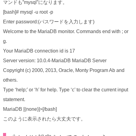
マンドも”mysql”になります。
[bash]# mysql -u root -p
Enter password:(パスワードを入力します)
Welcome to the MariaDB monitor. Commands end with ; or
g.
Your MariaDB connection id is 17
Server version: 10.0.4-MariaDB MariaDB Server
Copyright (c) 2000, 2013, Oracle, Monty Program Ab and
others.
Type ‘help;’ or ‘h’ for help. Type ‘c’ to clear the current input
statement.
MariaDB [(none)]>[/bash]
このように表示されたら大丈夫です。