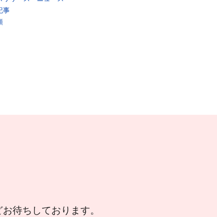
記事
類
などお待ちしております。