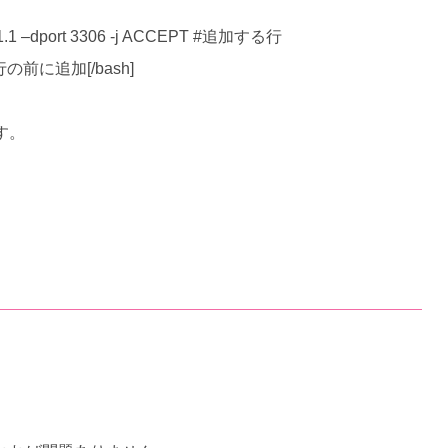
.168.1.1 –dport 3306 -j ACCEPT #追加する行
 #この行の前に追加[/bash]
ます。