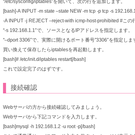
“/etc/sysconfig/iptables”を開いて、次の行を追加します。
[bash]-A INPUT -m state –state NEW -m tcp -p tcp -s 192
-A INPUT -j REJECT –reject-with icmp-host-prohibited
“-s 192.168.1.1″で、ソースとなるIPアドレスを指定します。
“–dport 3306″で、実際に開けるポート番号”3306″を指定し
買い換えて保存したらiptablesを再起動します。
[bash]# /etc/init.d/iptables restart[/bash]
これで設定完了のはずです。
接続確認
Webサーバの方から接続確認してみましょう。
Webサーバから下記コマンドを入力します。
[bash]mysql -h 192.168.1.2 -u root -p[/bash]